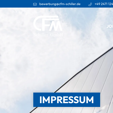
bewerbung@cfm-schiller.de
+49 2471 124
JO
IMPRESSUM