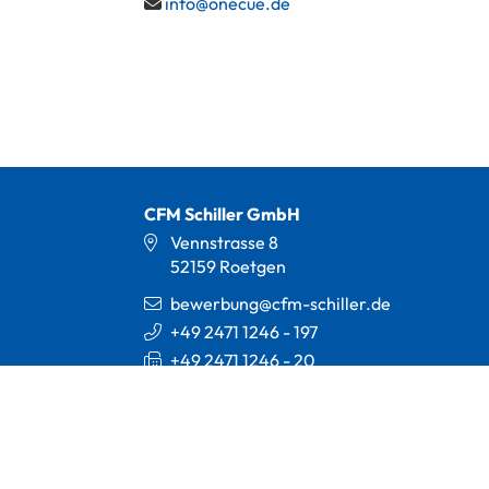
info@onecue.de
CFM Schiller GmbH
Vennstrasse 8
52159 Roetgen
bewerbung@cfm-schiller.de
+49 2471 1246 - 197
+49 2471 1246 - 20
Impressum