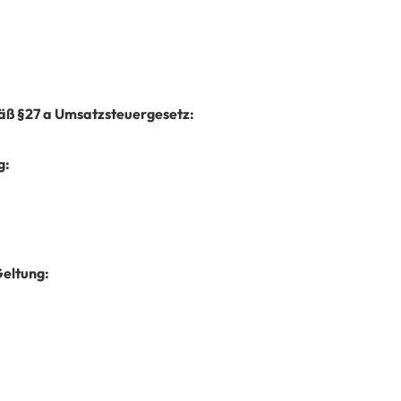
ß §27 a Umsatzsteuergesetz:
g:
Geltung: